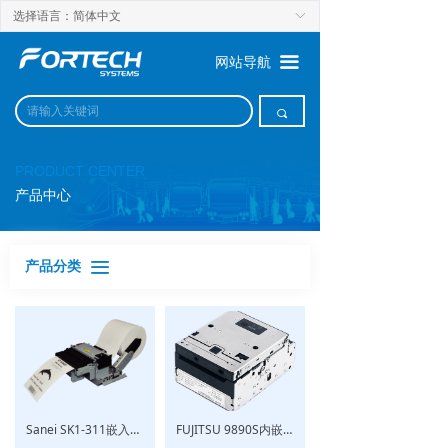
选择语言：简体中文
ꀅ
끀
网站导航
끠
PRODUCT CENTER
产品中心
产品分类
끀
Sanei SK1-311嵌入式高速热敏打印机
FUJITSU 9890S内嵌式打印机 -登机牌 & 行李牌打印机