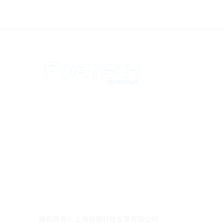
关
上海福德科技发展有限公司成立于2000年4月，座落于上
的繁华区域， 是一家专业从事机场航空、轨道交通、政府
游酒店、零售金融等相关领域的产品销售和技术服务的公司。
年，于香港成立了福德科技国际有限公司。
电话：+86-21-63263506 邮编：200010
끤
sales@fortechsystems.cn
邮箱：
technical@fort
版权所有©
上海福德科技发展有限公司
福德科技国际有限