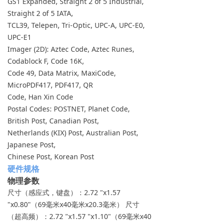
GS1 Expanded, Straight 2 of 5 Industrial,
Straight 2 of 5 IATA,
TCL39, Telepen, Tri-Optic, UPC-A, UPC-E0,
UPC-E1
Imager (2D): Aztec Code, Aztec Runes,
Codablock F, Code 16K,
Code 49, Data Matrix, MaxiCode,
MicroPDF417, PDF417, QR
Code, Han Xin Code
Postal Codes: POSTNET, Planet Code,
British Post, Canadian Post,
Netherlands (KIX) Post, Australian Post,
Japanese Post,
Chinese Post, Korean Post
硬件规格
物理参数
尺寸（感应式，键盘）：2.72 "x1.57
"x0.80"（69毫米x40毫米x20.3毫米） 尺寸
（超高频）：2.72 "x1.57 "x1.10"（69毫米x40