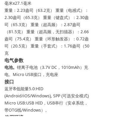
毫米x27.1毫米
重量：2.23盎司（63.2克） 重量（电感式）：
2.30盎司（65.3克） 重量（键盘式）：2.30盎
司（65.3克） 重量（超高频）：2.87盎司
（81.5克） 重量（超高频，无扫描器）：2.66
盎司（75.4克） 重量（环形触发器）：0.72盎
司（20.5克） 重量（手套式）：1.76盎司（50
克
电气参数
电池。
锂离子电池（3.7V DC，1010mAh）充
电。Micro USB接口，充电座
接口
蓝牙®低能量5.0:HID
(Android/iOS/Windows), SPP (可选安全模式)
Micro USB:USB HID，USB串行（安卓系统，
带OTG线/Windows）。
使用环境
侵入防护等级：IP65防
护等级：IP65 跌落规
格：6′（1.8米6′ (1.8米) 操作：-4˚F至122˚F