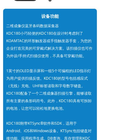
设备功能
二维成像仪蓝牙条码数据采集器
KDC180小巧轻便的KDC180在设计时考虑到了
KOAMTAC的环形触发器或手指触发器手套，为您的
企业打造完美的可穿戴式解决方案。该扫描仪也可作
为外设/手持式扫描仪使用，不具备可穿戴功能。
1英寸的OLED显示屏和一组5个可编程的LED指示灯
为用户提供扫描反馈。KDC180的型号包括感应式
（无线）充电、UHF标签读取和字母数字键盘。
KDC180配备了一个二维成像器扫描引擎，能够读取
所有主要的条形码符号。此外，KDC180具有可拆卸
的电池，让您可以轻松地更换电池。
KDC180附带KTSync®软件和SDK，适用于
Android、iOS和Windows设备。KTSync包括键盘对
接功能、应用程序生成、DB查询、库存管理和KDC