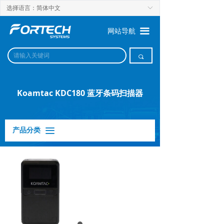
选择语言：简体中文
ꀅ
끀
网站导航
끠
Koamtac KDC180 蓝牙条码扫描器
产品分类
끀