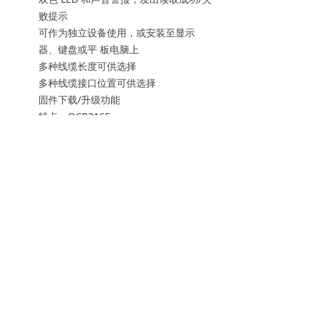
败提示
可作为独立设备使用，或安装至显示
器、键盘或平 板电脑上
多种线缆长度可供选择
多种线缆接口位置可供选择
固件下载/升级功能
特点：OCR316E
相比 OCR315E 型号，增加了一个双向 3
磁道 MSR 读取器，符合 ISO 7811/2-5
磁道 1, 2 和 3 规范