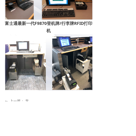
富士通最新一代F9870登机牌/行李牌RFID打印
机
上一篇：
无
ꂃ
下一篇：
无
ꁹ