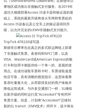
SL（Storstockholms Lokaltrafik）在斯德哥尔
摩地区成功推出非接触式支付服务。在2019年
成功大规模部署Access IS读卡器和验证器的基
础上，系统的最新升级将使火车闸和售票处的
Access IS设备以及公交车上的验证器得到升
级，以允许完全的cEMV非接触式支付能力。
TripTick ATR220读写器
斯德哥尔摩率先在真正的多式联运网络上部署
了非接触式售票。条形码和NFC门票，以及
VISA、Mastercard或American Express的银
行卡和信用卡都提供给一个单一的、直观的使
用点。在成功读取车票和卡时，车票读取速度
快且可靠，具有清晰的视觉指示，这意味着乘
客吞吐量最大化，从而获得良好的用户体验并
降低运营成本。与许多交通部门一样，SL继续
在新升级的同时运行其“Accesskort”专有闭环
售票方案。但是，计划将“Accesskort”迁移到
新的SL transit（EMV技术）闭环卡，该卡将在