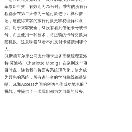
车票即生效，有效期为75分钟。乘客的所有行
程都会在第二天作为一笔付款进行计算和借
记，这使得乘客的旅行付款更容易理解和跟
踪。对于乘客安全，SL没有看到借记卡号或卡
号，而是使用一种技术，将正确的卡号交换为
随机数。这意味着SL看不到支付卡链接到哪个
人。
SL斯德哥尔摩公司支付和卡业务高级经理夏洛
特·莫迪格（Charlotte Modig）在谈到这个项
目时说，随着我们将票务系统现代化，使之成
为领先的系统，所有参与者的学习曲线都很陡
峭。SL和Access之间的密切合作成功地克服了
挑战，并提供了一项我们都为之自豪的服务。
谈到该项目，Access销售负责人Cliff Hunter
表示，“我们与SL的关系不断加强，在这项‘同类
中规模最大’的非接触式过境支付部署中，各方
都学到了很多东西。”。他接着说，“我们支持软
件不可知的公交产品，让运营商在如何实施移