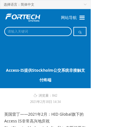
选择语言：简体中文
ꀅ
끀
网站导航
끠
Access-IS提供Stockholm公交系统非接触支
付终端
ꄘ
浏览量：
842
2021年2月18日
14:34
英国雷丁——2021年2月：HID Global旗下的
Access IS非常高兴地庆祝